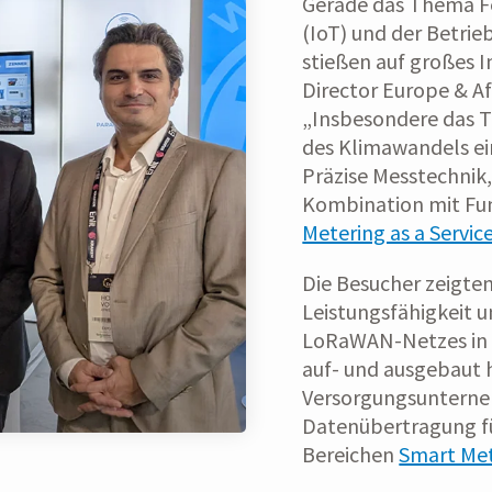
Gerade das Thema Fe
(IoT) und der Betri
stießen auf großes In
Director Europe & Af
„Insbesondere das T
des Klimawandels ei
Präzise Messtechnik
Kombination mit Fun
Metering as a Servic
Die Besucher zeigten
Leistungsfähigkeit u
LoRaWAN-Netzes in 
auf- und ausgebaut 
Versorgungsunterneh
Datenübertragung fü
Bereichen
Smart Me