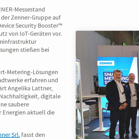
ENNER-Messestand
er der Zenner-Gruppe auf
Device Security Booster™
tz von IoT-Geräten vor.
eninfrastruktur
ösungen stießen bei
mart-Metering-Lösungen
tadtwerke erfahren und
ärt Angelika Lattner,
Nachhaltigkeit, digitale
ine saubere
 Energien aktuell die
ner Srl.
fasst den