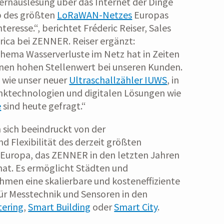
rnauslesung über das Internet der Dinge
eb des größten
LoRaWAN-Netzes
Europas
teresse.“, berichtet Fréderic Reiser, Sales
rica bei ZENNER. Reiser ergänzt:
hema Wasserverluste im Netz hat in Zeiten
nen hohen Stellenwert bei unseren Kunden.
, wie unser neuer
Ultraschallzähler IUWS
, in
ktechnologien und digitalen Lösungen wie
e
sind heute gefragt.“
 sich beeindruckt von der
nd Flexibilität des derzeit größten
Europa, das ZENNER in den letzten Jahren
hat. Es ermöglicht Städten und
men eine skalierbare und kosteneffiziente
r Messtechnik und Sensoren in den
tering
,
Smart Building
oder
Smart City
.