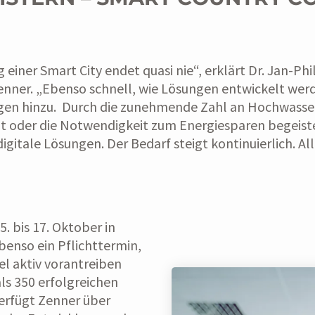
 einer Smart City endet quasi nie“, erklärt Dr. Jan-Phi
Zenner. „Ebenso schnell, wie Lösungen entwickelt we
en hinzu. Durch die zunehmende Zahl an Hochwassere
 oder die Notwendigkeit zum Energiesparen begeist
gitale Lösungen. Der Bedarf steigt kontinuierlich. All
. bis 17. Oktober in
ebenso ein Pflichttermin,
el aktiv vorantreiben
ls 350 erfolgreichen
rfügt Zenner über