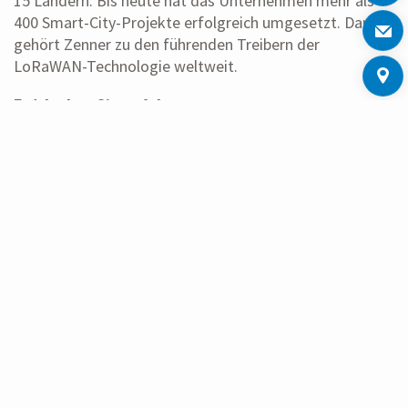
15 Ländern. Bis heute hat das Unternehmen mehr als
400 Smart-City-Projekte erfolgreich umgesetzt. Damit
gehört Zenner zu den führenden Treibern der
LoRaWAN-Technologie weltweit.
Entdecken Sie auf dem
Smart City Expo World Congress
2025 in Barcelona
unsere Lösungen für smarte Wassernetze und
zukunftsfähige Städte. Sie finden das Zenner-Team
vom 4. bis 6. November 2025 am Stand der
LoRa Alliance
(Halle 2, Stand 62).